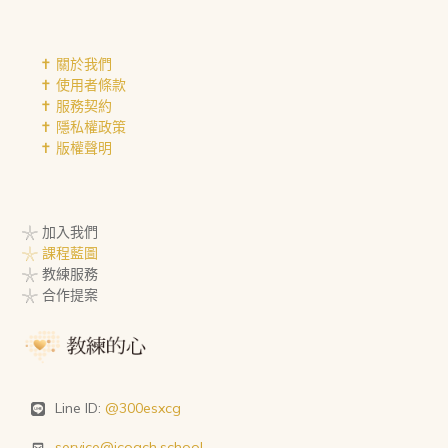
✝︎ 關於我們
✝︎ 使用者條款
✝︎ 服務契約
✝︎ 隱私權政策
✝︎ 版權聲明
𓇼 加入我們
𓇼 課程藍圖
𓇼 教練服務
𓇼 合作提案
Line ID:
@300esxcg
service@icoach.school