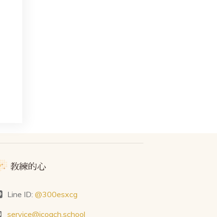
Line ID:
@300esxcg
service@icoach.school