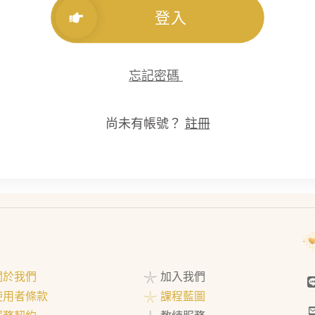
登入
忘記密碼
尚未有帳號？
註冊
 關於我們
𓇼 加入我們
 使用者條款
𓇼 課程藍圖