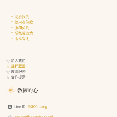
✝︎ 關於我們
✝︎ 使用者條款
✝︎ 服務契約
✝︎ 隱私權政策
✝︎ 版權聲明
𓇼 加入我們
𓇼 課程藍圖
𓇼 教練服務
𓇼 合作提案
Line ID:
@300esxcg
service@icoach.school