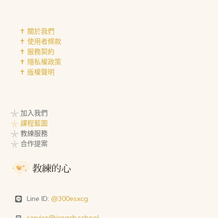
✝︎ 關於我們
✝︎ 使用者條款
✝︎ 服務契約
✝︎ 隱私權政策
✝︎ 版權聲明
𓇼 加入我們
𓇼 課程藍圖
𓇼 教練服務
𓇼 合作提案
Line ID:
@300esxcg
service@icoach.school