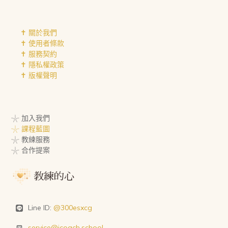
✝︎ 關於我們
✝︎ 使用者條款
✝︎ 服務契約
✝︎ 隱私權政策
✝︎ 版權聲明
𓇼 加入我們
𓇼 課程藍圖
𓇼 教練服務
𓇼 合作提案
Line ID:
@300esxcg
service@icoach.school