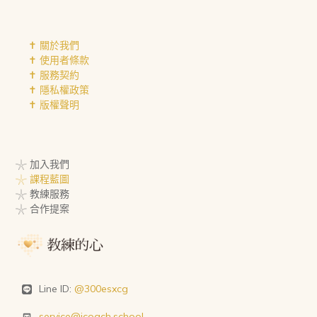
✝︎ 關於我們
✝︎ 使用者條款
✝︎ 服務契約
✝︎ 隱私權政策
✝︎ 版權聲明
𓇼 加入我們
𓇼 課程藍圖
𓇼 教練服務
𓇼 合作提案
Line ID:
@300esxcg
service@icoach.school