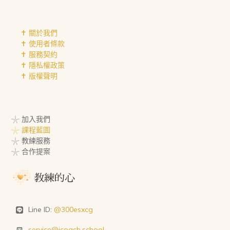
✝︎ 關於我們
✝︎ 使用者條款
✝︎ 服務契約
✝︎ 隱私權政策
✝︎ 版權聲明
𓇼 加入我們
𓇼 課程藍圖
𓇼 教練服務
𓇼 合作提案
Line ID:
@300esxcg
service@icoach.school