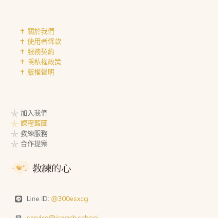
✝︎ 關於我們
✝︎ 使用者條款
✝︎ 服務契約
✝︎ 隱私權政策
✝︎ 版權聲明
𓇼 加入我們
𓇼 課程藍圖
𓇼 教練服務
𓇼 合作提案
Line ID:
@300esxcg
service@icoach.school