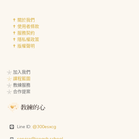
✝︎ 關於我們
✝︎ 使用者條款
✝︎ 服務契約
✝︎ 隱私權政策
✝︎ 版權聲明
𓇼 加入我們
𓇼 課程藍圖
𓇼 教練服務
𓇼 合作提案
Line ID:
@300esxcg
service@icoach.school