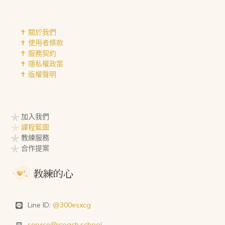
✝︎ 關於我們
✝︎ 使用者條款
✝︎ 服務契約
✝︎ 隱私權政策
✝︎ 版權聲明
𓇼 加入我們
𓇼 課程藍圖
𓇼 教練服務
𓇼 合作提案
Line ID:
@300esxcg
service@icoach.school