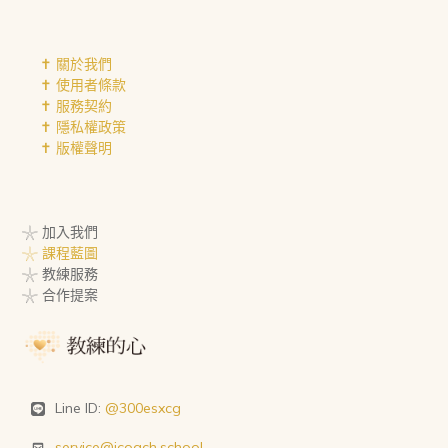
✝︎ 關於我們
✝︎ 使用者條款
✝︎ 服務契約
✝︎ 隱私權政策
✝︎ 版權聲明
𓇼 加入我們
𓇼 課程藍圖
𓇼 教練服務
𓇼 合作提案
Line ID:
@300esxcg
service@icoach.school