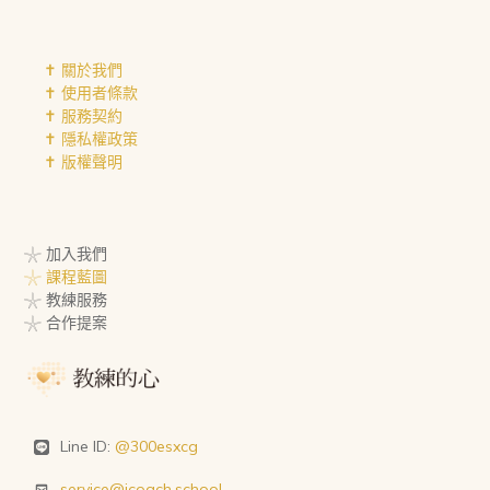
✝︎ 關於我們
✝︎ 使用者條款
✝︎ 服務契約
✝︎ 隱私權政策
✝︎ 版權聲明
𓇼 加入我們
𓇼 課程藍圖
𓇼 教練服務
𓇼 合作提案
Line ID:
@300esxcg
service@icoach.school