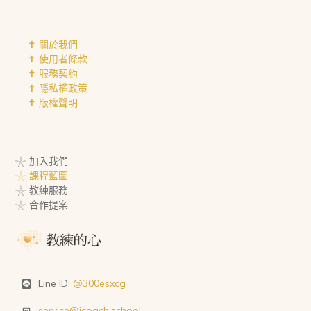
✝︎ 關於我們
✝︎ 使用者條款
✝︎ 服務契約
✝︎ 隱私權政策
✝︎ 版權聲明
𓇼 加入我們
𓇼 課程藍圖
𓇼 教練服務
𓇼 合作提案
Line ID:
@300esxcg
service@icoach.school