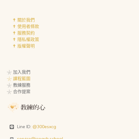
✝︎ 關於我們
✝︎ 使用者條款
✝︎ 服務契約
✝︎ 隱私權政策
✝︎ 版權聲明
𓇼 加入我們
𓇼 課程藍圖
𓇼 教練服務
𓇼 合作提案
Line ID:
@300esxcg
service@icoach.school