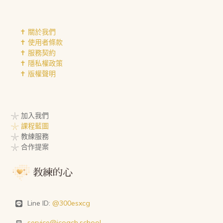
✝︎ 關於我們
✝︎ 使用者條款
✝︎ 服務契約
✝︎ 隱私權政策
✝︎ 版權聲明
𓇼 加入我們
𓇼 課程藍圖
𓇼 教練服務
𓇼 合作提案
Line ID:
@300esxcg
service@icoach.school