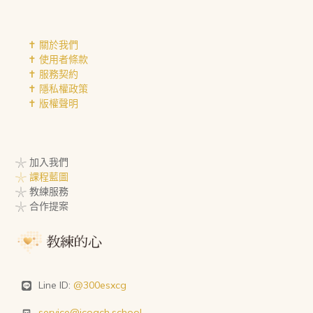
✝︎ 關於我們
✝︎ 使用者條款
✝︎ 服務契約
✝︎ 隱私權政策
✝︎ 版權聲明
𓇼 加入我們
𓇼 課程藍圖
𓇼 教練服務
𓇼 合作提案
Line ID:
@300esxcg
service@icoach.school