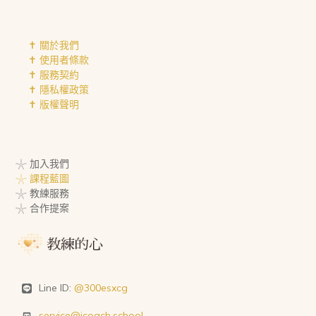
✝︎ 關於我們
✝︎ 使用者條款
✝︎ 服務契約
✝︎ 隱私權政策
✝︎ 版權聲明
𓇼 加入我們
𓇼 課程藍圖
𓇼 教練服務
𓇼 合作提案
Line ID:
@300esxcg
service@icoach.school