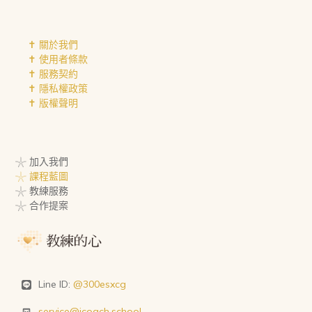
✝︎ 關於我們
✝︎ 使用者條款
✝︎ 服務契約
✝︎ 隱私權政策
✝︎ 版權聲明
𓇼 加入我們
𓇼 課程藍圖
𓇼 教練服務
𓇼 合作提案
Line ID:
@300esxcg
service@icoach.school