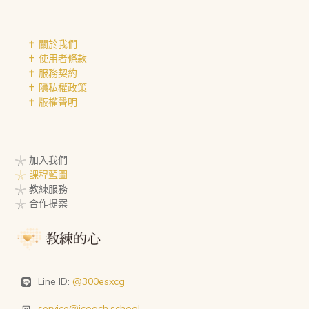
✝︎ 關於我們
✝︎ 使用者條款
✝︎ 服務契約
✝︎ 隱私權政策
✝︎ 版權聲明
𓇼 加入我們
𓇼 課程藍圖
𓇼 教練服務
𓇼 合作提案
Line ID:
@300esxcg
service@icoach.school