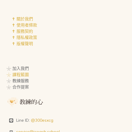
✝︎ 關於我們
✝︎ 使用者條款
✝︎ 服務契約
✝︎ 隱私權政策
✝︎ 版權聲明
𓇼 加入我們
𓇼 課程藍圖
𓇼 教練服務
𓇼 合作提案
Line ID:
@300esxcg
service@icoach.school