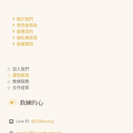
✝︎ 關於我們
✝︎ 使用者條款
✝︎ 服務契約
✝︎ 隱私權政策
✝︎ 版權聲明
𓇼 加入我們
𓇼 課程藍圖
𓇼 教練服務
𓇼 合作提案
Line ID:
@300esxcg
service@icoach.school