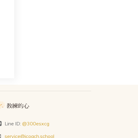
Line ID:
@300esxcg
service@icoach.school