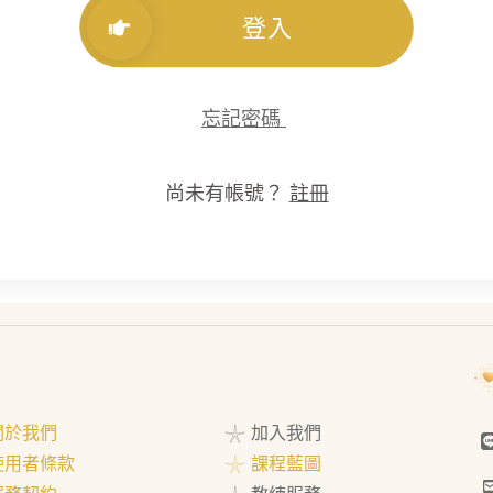
登入
忘記密碼
尚未有帳號？
註冊
 關於我們
𓇼 加入我們
 使用者條款
𓇼 課程藍圖