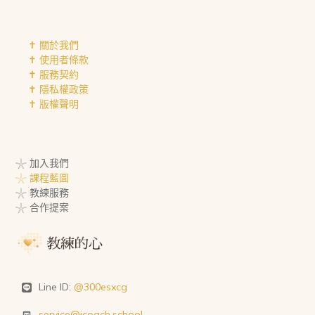
✝︎ 關於我們
✝︎ 使用者條款
✝︎ 服務契約
✝︎ 隱私權政策
✝︎ 版權聲明
𓇼 加入我們
𓇼 課程藍圖
𓇼 教練服務
𓇼 合作提案
Line ID:
@300esxcg
service@icoach.school