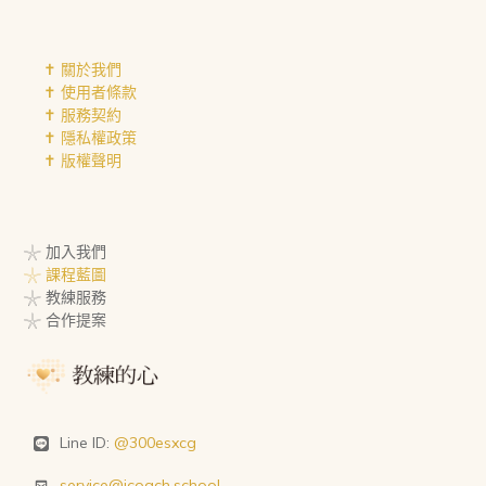
✝︎ 關於我們
✝︎ 使用者條款
✝︎ 服務契約
✝︎ 隱私權政策
✝︎ 版權聲明
𓇼 加入我們
𓇼 課程藍圖
𓇼 教練服務
𓇼 合作提案
Line ID:
@300esxcg
service@icoach.school