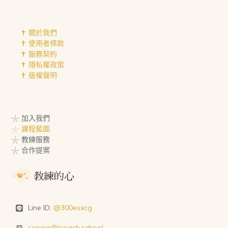
✝︎ 關於我們
✝︎ 使用者條款
✝︎ 服務契約
✝︎ 隱私權政策
✝︎ 版權聲明
𓇼 加入我們
𓇼 課程藍圖
𓇼 教練服務
𓇼 合作提案
Line ID:
@300esxcg
service@icoach.school