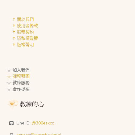
✝︎ 關於我們
✝︎ 使用者條款
✝︎ 服務契約
✝︎ 隱私權政策
✝︎ 版權聲明
𓇼 加入我們
𓇼 課程藍圖
𓇼 教練服務
𓇼 合作提案
Line ID:
@300esxcg
service@icoach.school