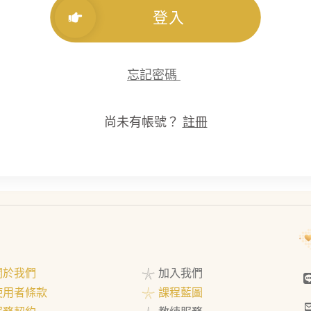
登入
忘記密碼
尚未有帳號？
註冊
 關於我們
𓇼 加入我們
 使用者條款
𓇼 課程藍圖