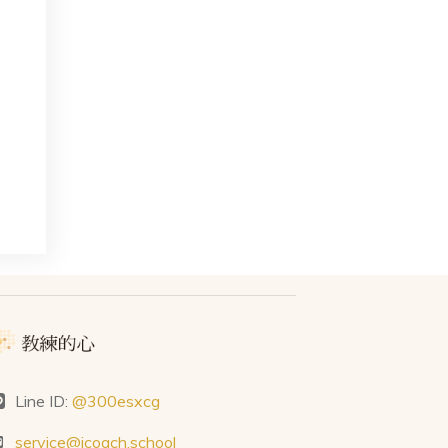
Line ID:
@300esxcg
service@icoach.school