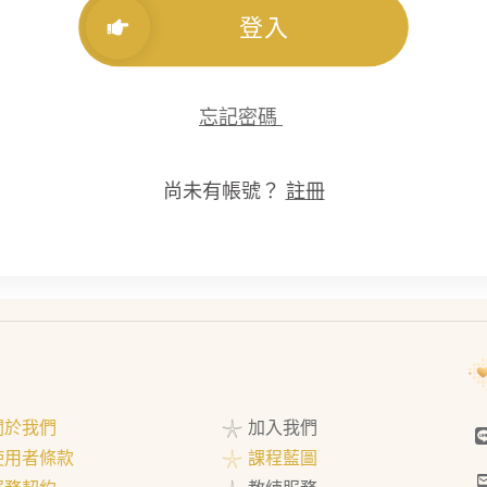
登入
忘記密碼
尚未有帳號？
註冊
 關於我們
𓇼 加入我們
 使用者條款
𓇼 課程藍圖