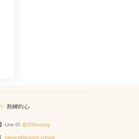
Line ID:
@300esxcg
service@icoach.school