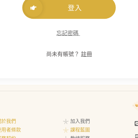
登入
忘記密碼
尚未有帳號？
註冊
 關於我們
𓇼 加入我們
 使用者條款
𓇼 課程藍圖