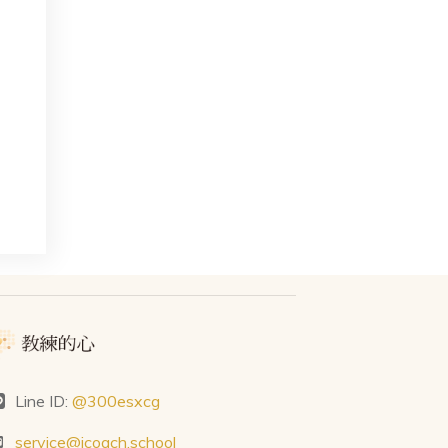
Line ID:
@300esxcg
service@icoach.school