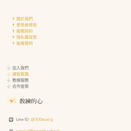
✝︎ 關於我們
✝︎ 使用者條款
✝︎ 服務契約
✝︎ 隱私權政策
✝︎ 版權聲明
𓇼 加入我們
𓇼 課程藍圖
𓇼 教練服務
𓇼 合作提案
Line ID:
@300esxcg
service@icoach.school