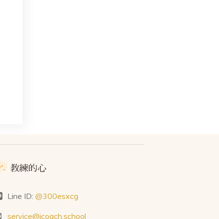
Line ID:
@300esxcg
service@icoach.school