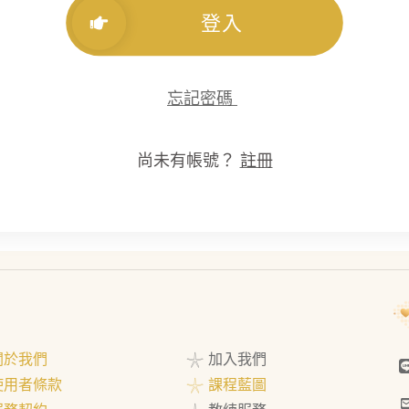
登入
忘記密碼
尚未有帳號？
註冊
 關於我們
𓇼 加入我們
 使用者條款
𓇼 課程藍圖