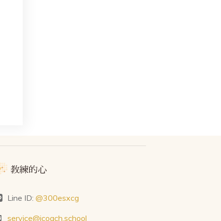
Line ID:
@300esxcg
service@icoach.school