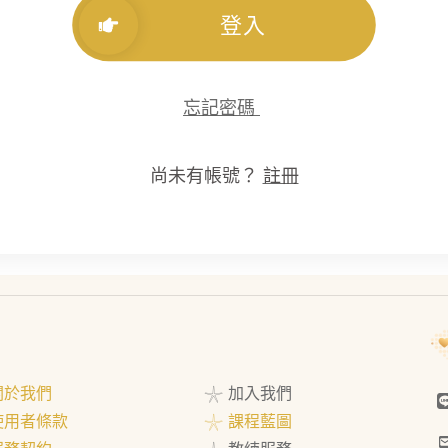
登入
忘記密碼
尚未有帳號？
註冊
 關於我們
𓇼 加入我們
 使用者條款
𓇼 課程藍圖