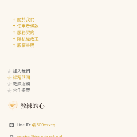
✝︎ 關於我們
✝︎ 使用者條款
✝︎ 服務契約
✝︎ 隱私權政策
✝︎ 版權聲明
𓇼 加入我們
𓇼 課程藍圖
𓇼 教練服務
𓇼 合作提案
Line ID:
@300esxcg
service@icoach.school