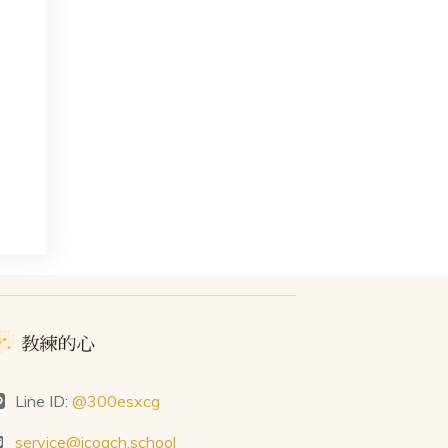
Line ID:
@300esxcg
service@icoach.school