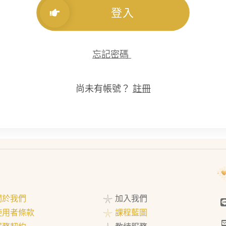
登入
忘記密碼
尚未有帳號？
註冊
 關於我們
𓇼 加入我們
 使用者條款
𓇼 課程藍圖