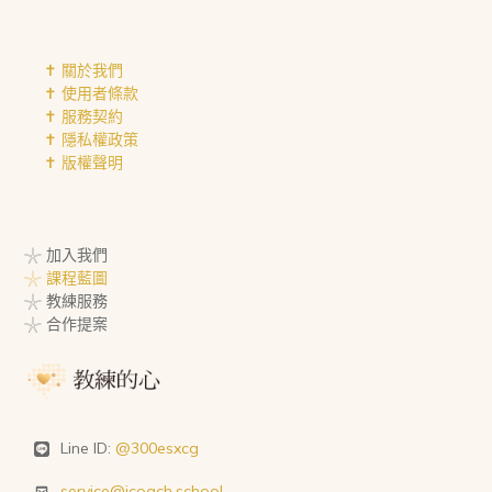
✝︎ 關於我們
✝︎ 使用者條款
✝︎ 服務契約
✝︎ 隱私權政策
✝︎ 版權聲明
𓇼 加入我們
𓇼 課程藍圖
𓇼 教練服務
𓇼 合作提案
Line ID:
@300esxcg
service@icoach.school