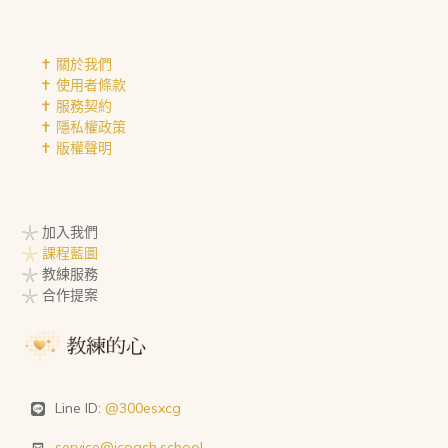
✝︎ 關於我們
✝︎ 使用者條款
✝︎ 服務契約
✝︎ 隱私權政策
✝︎ 版權聲明
𓇼 加入我們
𓇼 課程藍圖
𓇼 教練服務
𓇼 合作提案
Line ID:
@300esxcg
service@icoach.school