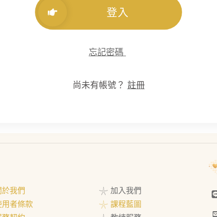
登入
忘記密碼
尚未有帳號？
註冊
 關於我們
𓇼 加入我們
 使用者條款
𓇼 課程藍圖