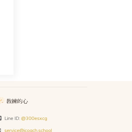
Line ID:
@300esxcg
service@icoach.school