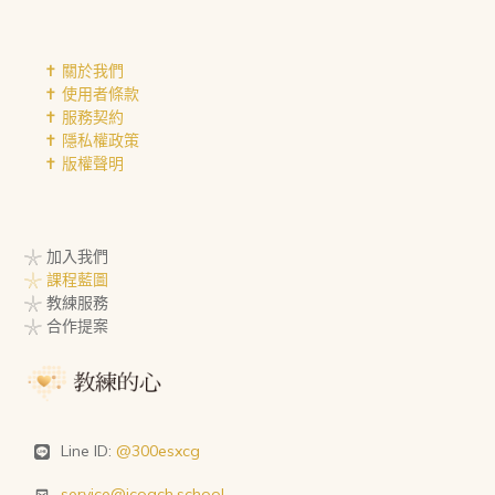
✝︎ 關於我們
✝︎ 使用者條款
✝︎ 服務契約
✝︎ 隱私權政策
✝︎ 版權聲明
𓇼 加入我們
𓇼 課程藍圖
𓇼 教練服務
𓇼 合作提案
Line ID:
@300esxcg
service@icoach.school