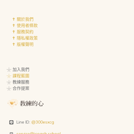
✝︎ 關於我們
✝︎ 使用者條款
✝︎ 服務契約
✝︎ 隱私權政策
✝︎ 版權聲明
𓇼 加入我們
𓇼 課程藍圖
𓇼 教練服務
𓇼 合作提案
Line ID:
@300esxcg
service@icoach.school