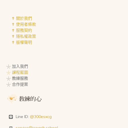
✝︎ 關於我們
✝︎ 使用者條款
✝︎ 服務契約
✝︎ 隱私權政策
✝︎ 版權聲明
𓇼 加入我們
𓇼 課程藍圖
𓇼 教練服務
𓇼 合作提案
Line ID:
@300esxcg
service@icoach.school