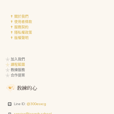
✝︎ 關於我們
✝︎ 使用者條款
✝︎ 服務契約
✝︎ 隱私權政策
✝︎ 版權聲明
𓇼 加入我們
𓇼 課程藍圖
𓇼 教練服務
𓇼 合作提案
Line ID:
@300esxcg
service@icoach.school