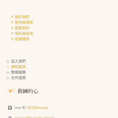
✝︎ 關於我們
✝︎ 使用者條款
✝︎ 服務契約
✝︎ 隱私權政策
✝︎ 版權聲明
𓇼 加入我們
𓇼 課程藍圖
𓇼 教練服務
𓇼 合作提案
Line ID:
@300esxcg
service@icoach.school