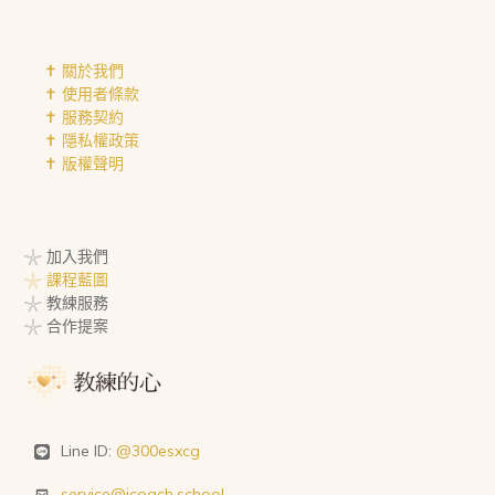
✝︎ 關於我們
✝︎ 使用者條款
✝︎ 服務契約
✝︎ 隱私權政策
✝︎ 版權聲明
𓇼 加入我們
𓇼 課程藍圖
𓇼 教練服務
𓇼 合作提案
Line ID:
@300esxcg
service@icoach.school