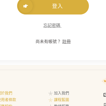
登入
忘記密碼
尚未有帳號？
註冊
 關於我們
𓇼 加入我們
 使用者條款
𓇼 課程藍圖