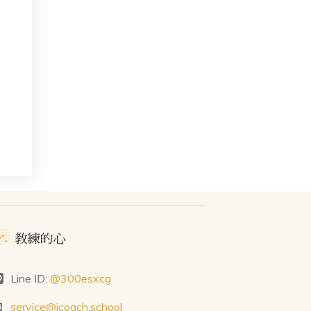
Line ID:
@300esxcg
service@icoach.school