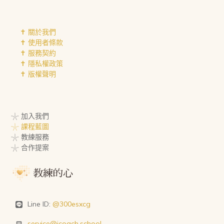
✝︎ 關於我們
✝︎ 使用者條款
✝︎ 服務契約
✝︎ 隱私權政策
✝︎ 版權聲明
𓇼 加入我們
𓇼 課程藍圖
𓇼 教練服務
𓇼 合作提案
Line ID:
@300esxcg
service@icoach.school