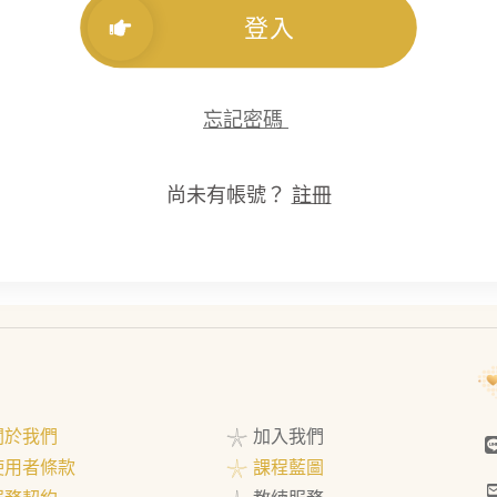
登入
忘記密碼
尚未有帳號？
註冊
 關於我們
𓇼 加入我們
 使用者條款
𓇼 課程藍圖