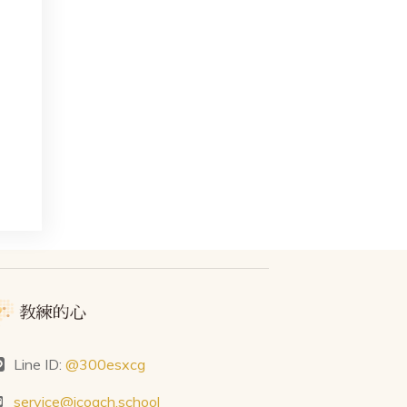
Line ID:
@300esxcg
service@icoach.school