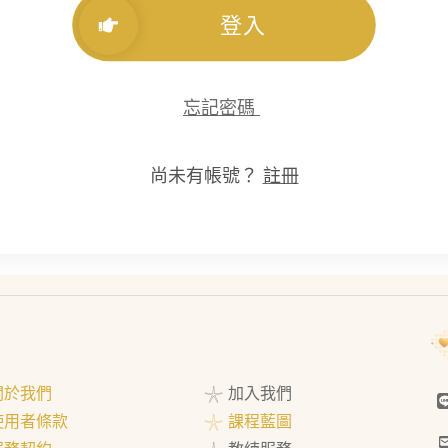
登入
忘記密碼
尚未有帳號？
註冊
 關於我們
𓇼 加入我們
 使用者條款
𓇼 課程藍圖