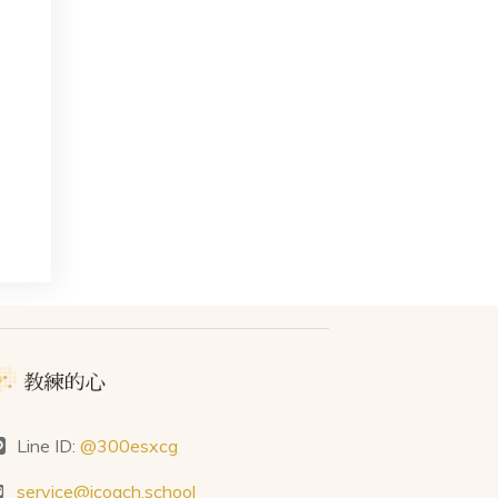
Line ID:
@300esxcg
service@icoach.school