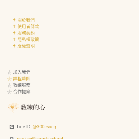
✝︎ 關於我們
✝︎ 使用者條款
✝︎ 服務契約
✝︎ 隱私權政策
✝︎ 版權聲明
𓇼 加入我們
𓇼 課程藍圖
𓇼 教練服務
𓇼 合作提案
Line ID:
@300esxcg
service@icoach.school