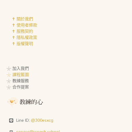
✝︎ 關於我們
✝︎ 使用者條款
✝︎ 服務契約
✝︎ 隱私權政策
✝︎ 版權聲明
𓇼 加入我們
𓇼 課程藍圖
𓇼 教練服務
𓇼 合作提案
Line ID:
@300esxcg
service@icoach.school