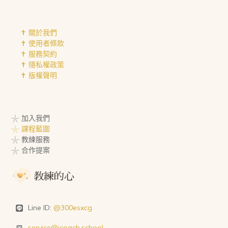
✝︎ 關於我們
✝︎ 使用者條款
✝︎ 服務契約
✝︎ 隱私權政策
✝︎ 版權聲明
𓇼 加入我們
𓇼 課程藍圖
𓇼 教練服務
𓇼 合作提案
Line ID:
@300esxcg
service@icoach.school